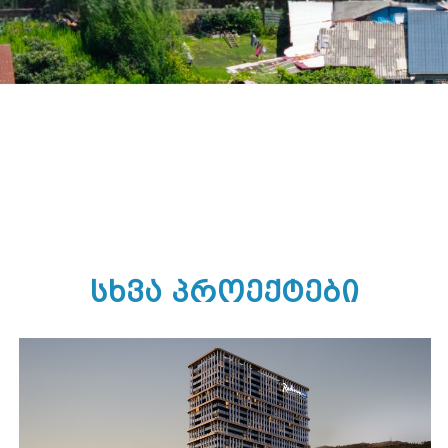
ᲡᲮᲕᲐ ᲞᲠᲝᲔᲥᲢᲔᲑᲘ