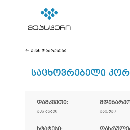
უკან დაბრუნება
Საცხოვრებელი Კორპ
ᲓᲐᲛᲙᲕᲔᲗᲘ:
ᲛᲓᲔᲑᲐᲠᲔᲝ
შპს ანაგი
ბათუმი
ᲡᲢᲐᲢᲣᲡᲘ:
ᲓᲐᲡᲠᲣᲚᲔᲑ