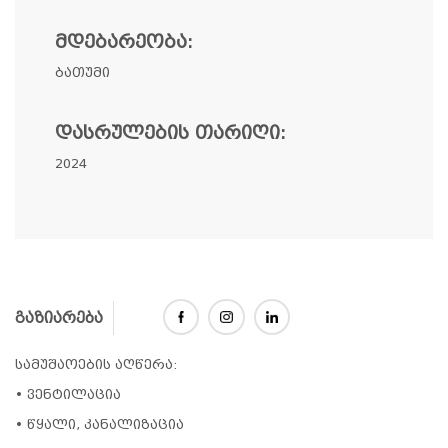
ᲛᲓᲔᲑᲐᲠᲔᲝᲑᲐ:
ბათუმი
ᲓᲐᲡᲠᲣᲚᲔᲑᲘᲡ ᲗᲐᲠᲘᲦᲘ:
2024
გაზიარება
სამუშაოების აღწერა:
• ვენტილაცია
• წყალი, კანალიზაცია