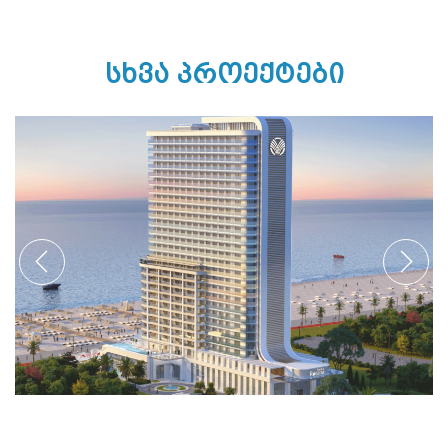
ᲡᲮᲕᲐ ᲞᲠᲝᲔᲥᲢᲔᲑᲘ