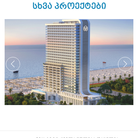
ᲡᲮᲕᲐ ᲞᲠᲝᲔᲥᲢᲔᲑᲘ