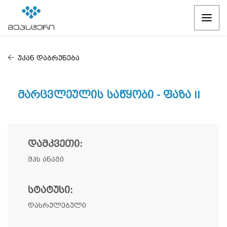
უკან დაბრუნება
Მარცვლეულის Საწყობი - Ფაზა II
ᲓᲐᲛᲙᲕᲔᲗᲘ:
შპს ანაგი
ᲡᲢᲐᲢᲣᲡᲘ:
დასრულებული